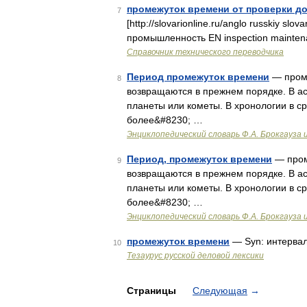
промежуток времени от проверки д
7
[http://slovarionline.ru/anglo russkiy sl
промышленность EN inspection maintena
Справочник технического переводчика
Период промежуток времени
— проме
8
возвращаются в прежнем порядке. В а
планеты или кометы. В хронологии в с
более&#8230; …
Энциклопедический словарь Ф.А. Брокгауза 
Период, промежуток времени
— пром
9
возвращаются в прежнем порядке. В а
планеты или кометы. В хронологии в с
более&#8230; …
Энциклопедический словарь Ф.А. Брокгауза 
промежуток времени
— Syn: интервал
10
Тезаурус русской деловой лексики
Страницы
Следующая
→