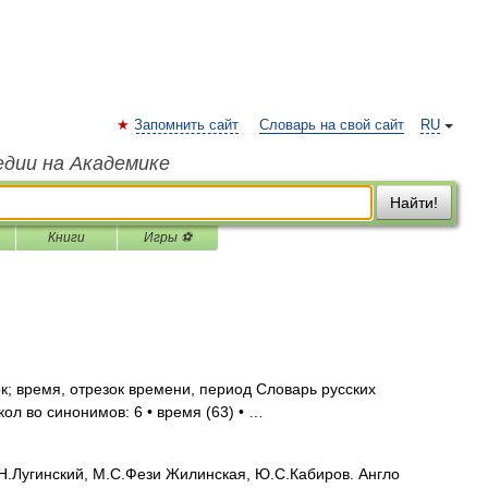
Запомнить сайт
Словарь на свой сайт
RU
едии на Академике
Найти!
Книги
Игры ⚽
к; время, отрезок времени, период Словарь русских
ол во синонимов: 6 • время (63) • …
.Лугинский, М.С.Фези Жилинская, Ю.С.Кабиров. Англо