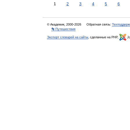
1
2
3
4
5
6
© Академик, 2000-2026
Обратная связь:
Техподдерж
👣 Путешествия
Экспорт словарей на сайты
, сделанные на PHP,
Jo