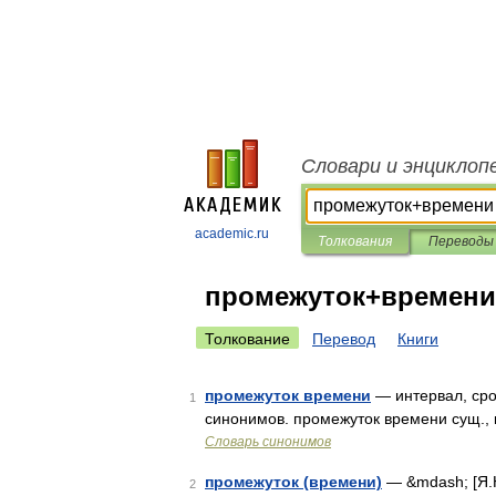
Словари и энциклоп
academic.ru
Толкования
Переводы
промежуток+времени
Толкование
Перевод
Книги
промежуток времени
— интервал, сро
1
синонимов. промежуток времени сущ., к
Словарь синонимов
промежуток (времени)
— &mdash; [Я.Н
2