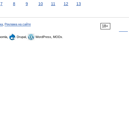
7
8
9
10
11
12
13
ка
,
Реклама на сайте
18+
omla,
Drupal,
WordPress, MODx.