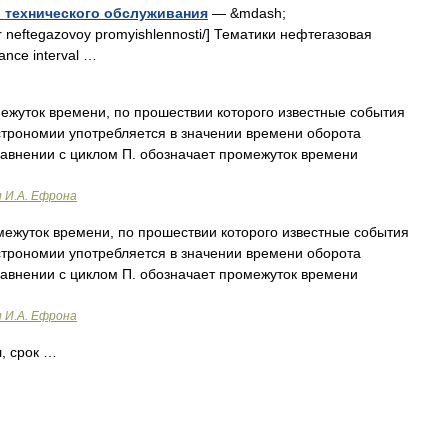
о технического обслуживания
— &mdash;
ovar neftegazovoy promyishlennosti/] Тематики нефтегазовая
nce interval …
жуток времени, по прошествии которого известные события
строномии употребляется в значении времени оборота
равнении с циклом П. обозначает промежуток времени
и И.А. Ефрона
ежуток времени, по прошествии которого известные события
строномии употребляется в значении времени оборота
равнении с циклом П. обозначает промежуток времени
и И.А. Ефрона
, срок …