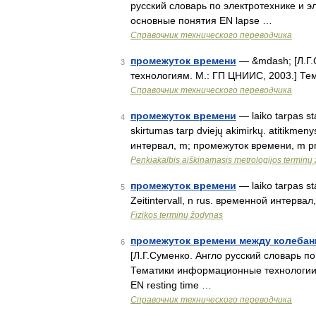
русский словарь по электротехнике и эл
основные понятия EN lapse …
Справочник технического переводчика
промежуток времени
— &mdash; [Л.Г.
3
технологиям. М.: ГП ЦНИИС, 2003.] Т
Справочник технического переводчика
промежуток времени
— laiko tarpas sta
4
skirtumas tarp dviejų akimirkų. atitikmenys
интервал, m; промежуток времени, m pra
Penkiakalbis aiškinamasis metrologijos terminų
промежуток времени
— laiko tarpas sta
5
Zeitintervall, n rus. временной интерва
Fizikos terminų žodynas
промежуток времени между колеба
6
[Л.Г.Суменко. Англо русский словарь 
Тематики информационные технологии
EN resting time …
Справочник технического переводчика