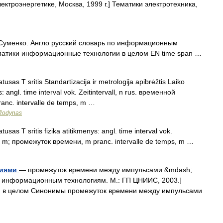
ектроэнергетике, Москва, 1999 г.] Тематики электротехника,
Суменко. Англо русский словарь по информационным
ематики информационные технологии в целом EN time span …
tusas T sritis Standartizacija ir metrologija apibrėžtis Laiko
: angl. time interval vok. Zeitintervall, n rus. временной
nc. intervalle de temps, m …
 žodynas
tusas T sritis fizika atitikmenys: angl. time interval vok.
л, m; промежуток времени, m pranc. intervalle de temps, m …
ниями
— промежуток времени между импульсами &mdash;
по информационным технологиям. М.: ГП ЦНИИС, 2003.]
 в целом Синонимы промежуток времени между импульсами